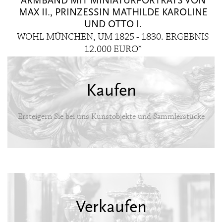
ARMBAND MIT MINIATURPORTRÄTS VON
ARMBAND MIT MINIATURBILDNIS VON
MAX II., PRINZESSIN MATHILDE KAROLINE
CAROLINA AUGUSTA VON BAYERN
UM 1830/1840. ERGEBNIS 16.500 EURO*
UND OTTO I.
WOHL MÜNCHEN, UM 1825 - 1830. ERGEBNIS
12.000 EURO*
Kaufen
Ersteigern Sie bei uns Kunstobjekte und Sammlerstücke
Verkaufen