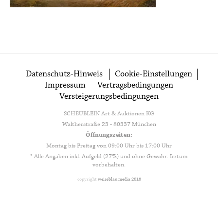
Datenschutz-Hinweis
Cookie-Einstellungen
Impressum
Vertragsbedingungen
Versteigerungsbedingungen
SCHEUBLEIN Art & Auktionen KG
Waltherstraße 23 - 80337 München
Öffnungszeiten:
Montag bis Freitag von 09:00 Uhr bis 17:00 Uhr
* Alle Angaben inkl. Aufgeld (27%) und ohne Gewähr. Irrtum
vorbehalten.
copyright
weissblau media 2018