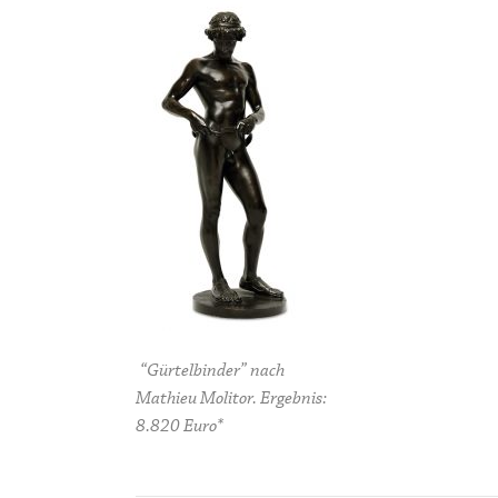
“Gürtelbinder” nach
Mathieu Molitor. Ergebnis:
8.820 Euro*