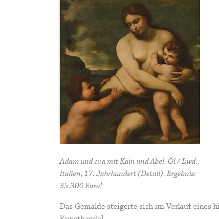
Adam und eva mit Kain und Abel. Öl / Lwd.,
Italien, 17. Jahrhundert (Detail). Ergebnis:
35.300 Euro*
Das Gemälde steigerte sich im Verlauf eines h
Kunsthandel.