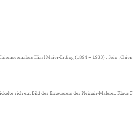
hiemseemalers
Hiasl Maier-Erding
(1894 – 1933) . Sein „Chiem
kelte sich ein Bild des Erneuerers der Pleinair-Malerei,
Klaus 