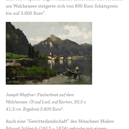
am Walchensee steigerte sich von 800 Euro Schätzpreis
bis auf 3.600 Euro*.
Joseph Wopfner: Fischerboot auf dem
Walchensee. Öl auf Lwd. auf Karton, 30,5 x
41,3 cm. Ergebnis 3.600 Euro*.
Auch eine “Gewitterlandschaft” des Münchner Malers
Eduard Schleich (1812 – 1874) gehörte mit einem