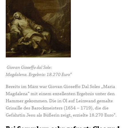
Giovan Gioseffo dal Sole:
Magdalena. Ergebnis: 18.270 Euro*
Bereits im März war Giovan Gioseffo Dal Soles „Maria
Magdalena“ mit einem exzellenten Ergebnis unter den
Hammer gekommen. Die in Öl auf Leinwand gemalte
Grisaille des Barockmeisters (1654 – 1719), die die
Gefährtin Jesu als Büßerin zeigt, erzielte 18.270 Euro*.