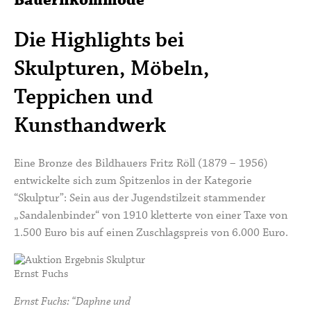
Bauernkommode
Die Highlights bei
Skulpturen, Möbeln,
Teppichen und
Kunsthandwerk
Eine Bronze des Bildhauers
Fritz Röll
(1879 – 1956)
entwickelte sich zum Spitzenlos in der Kategorie
“Skulptur”: Sein aus der Jugendstilzeit stammender
„Sandalenbinder“ von 1910 kletterte von einer Taxe von
1.500 Euro bis auf einen Zuschlagspreis von 6.000 Euro.
Ernst Fuchs: “Daphne und