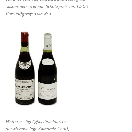
zusammen zu einem Schätzpreis von 1.200
Euro aufgerufen werden.
Weiteres Highlight: Eine Flasche
der Monopollage Romanée-Conti,