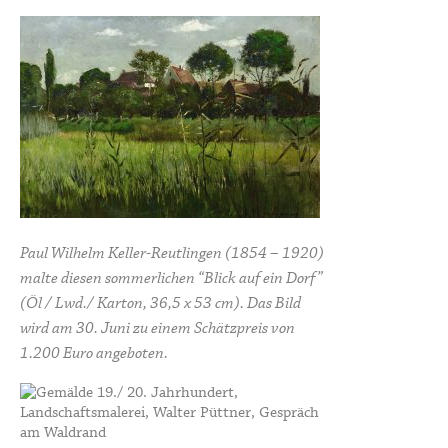
Paul Wilhelm Keller-Reutlingen (1854 – 1920)
malte diesen sommerlichen “Blick auf ein Dorf”
(Öl / Lwd./ Karton, 36,5 x 53 cm). Das Bild
wird am 30. Juni zu einem Schätzpreis von
1.200 Euro angeboten.