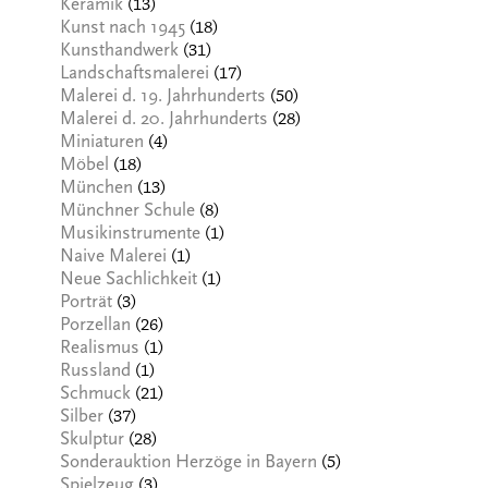
(13)
Keramik
(18)
Kunst nach 1945
(31)
Kunsthandwerk
(17)
Landschaftsmalerei
(50)
Malerei d. 19. Jahrhunderts
(28)
Malerei d. 20. Jahrhunderts
(4)
Miniaturen
(18)
Möbel
(13)
München
(8)
Münchner Schule
(1)
Musikinstrumente
(1)
Naive Malerei
(1)
Neue Sachlichkeit
(3)
Porträt
(26)
Porzellan
(1)
Realismus
(1)
Russland
(21)
Schmuck
(37)
Silber
(28)
Skulptur
(5)
Sonderauktion Herzöge in Bayern
(3)
Spielzeug