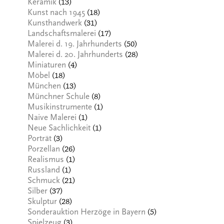
(13)
Keramik
(18)
Kunst nach 1945
(31)
Kunsthandwerk
(17)
Landschaftsmalerei
(50)
Malerei d. 19. Jahrhunderts
(28)
Malerei d. 20. Jahrhunderts
(4)
Miniaturen
(18)
Möbel
(13)
München
(8)
Münchner Schule
(1)
Musikinstrumente
(1)
Naive Malerei
(1)
Neue Sachlichkeit
(3)
Porträt
(26)
Porzellan
(1)
Realismus
(1)
Russland
(21)
Schmuck
(37)
Silber
(28)
Skulptur
(5)
Sonderauktion Herzöge in Bayern
(3)
Spielzeug