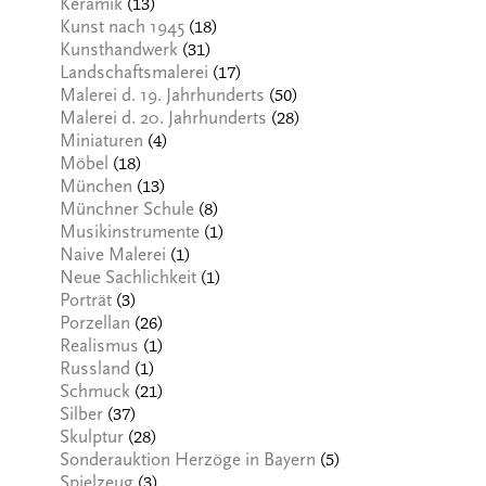
(13)
Keramik
(18)
Kunst nach 1945
(31)
Kunsthandwerk
(17)
Landschaftsmalerei
(50)
Malerei d. 19. Jahrhunderts
(28)
Malerei d. 20. Jahrhunderts
(4)
Miniaturen
(18)
Möbel
(13)
München
(8)
Münchner Schule
(1)
Musikinstrumente
(1)
Naive Malerei
(1)
Neue Sachlichkeit
(3)
Porträt
(26)
Porzellan
(1)
Realismus
(1)
Russland
(21)
Schmuck
(37)
Silber
(28)
Skulptur
(5)
Sonderauktion Herzöge in Bayern
(3)
Spielzeug