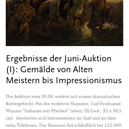
Ergebnisse der Juni-Auktion
(I): Gemälde von Alten
Meistern bis Impressionismus
Die Auktion vom 30.06. endete mit einem dramatischen
Bietergefecht: Für die vorletzte Nummer, Carl Ferdinand
Wimars “Indianer mit Pferden” (oben, Öl/Lwd., 32 x 39,5
cm) überboten sich Interessenten im Saal und an über
zehn Telefonen. Der Hammer fiel schließlich bei 115.000