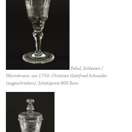
Pokal, Schlesien /
Warmbrunn, um 1750, Christian Gottfried Schneider
(zugeschrieben), Schätzpreis 800 Euro