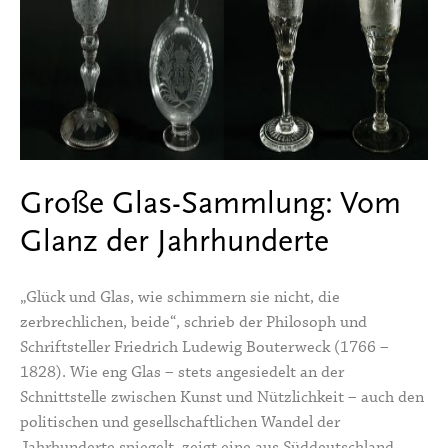
Große Glas-Sammlung: Vom
Glanz der Jahrhunderte
„Glück und Glas, wie schimmern sie nicht, die
zerbrechlichen, beide“, schrieb der Philosoph und
Schriftsteller Friedrich Ludewig Bouterweck (1766 –
1828). Wie eng Glas – stets angesiedelt an der
Schnittstelle zwischen Kunst und Nützlichkeit – auch den
politischen und gesellschaftlichen Wandel der
Jahrhunderte spiegelt, zeigt eine aus Süddeutschland