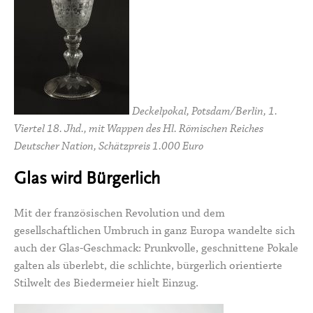
Deckelpokal, Potsdam/Berlin, 1.
Viertel 18. Jhd., mit Wappen des Hl. Römischen Reiches
Deutscher Nation, Schätzpreis 1.000 Euro
Glas wird Bürgerlich
Mit der französischen Revolution und dem
gesellschaftlichen Umbruch in ganz Europa wandelte sich
auch der Glas-­Geschmack: Prunkvolle, geschnittene Pokale
galten als überlebt, die schlichte, bürgerlich orientierte
Stilwelt des Biedermeier hielt Einzug.