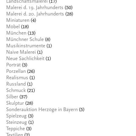
(17)
Landschaftsmalerei
(50)
Malerei d. 19. Jahrhunderts
(28)
Malerei d. 20. Jahrhunderts
(4)
Miniaturen
(18)
Möbel
(13)
München
(8)
Münchner Schule
(1)
Musikinstrumente
(1)
Naive Malerei
(1)
Neue Sachlichkeit
(3)
Porträt
(26)
Porzellan
(1)
Realismus
(1)
Russland
(21)
Schmuck
(37)
Silber
(28)
Skulptur
(5)
Sonderauktion Herzöge in Bayern
(3)
Spielzeug
(1)
Steinzeug
(3)
Teppiche
(2)
Textilien