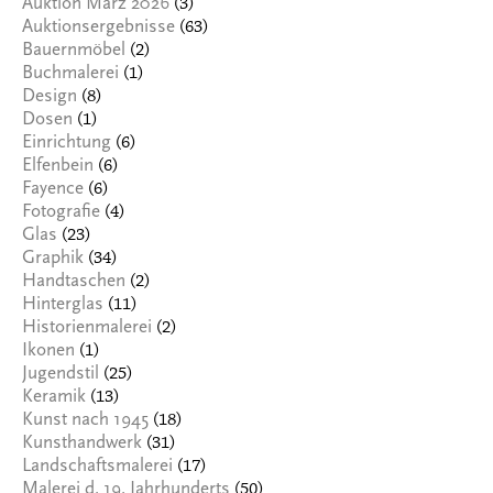
(3)
Auktion März 2026
(63)
Auktionsergebnisse
(2)
Bauernmöbel
(1)
Buchmalerei
(8)
Design
(1)
Dosen
(6)
Einrichtung
(6)
Elfenbein
(6)
Fayence
(4)
Fotografie
(23)
Glas
(34)
Graphik
(2)
Handtaschen
(11)
Hinterglas
(2)
Historienmalerei
(1)
Ikonen
(25)
Jugendstil
(13)
Keramik
(18)
Kunst nach 1945
(31)
Kunsthandwerk
(17)
Landschaftsmalerei
(50)
Malerei d. 19. Jahrhunderts