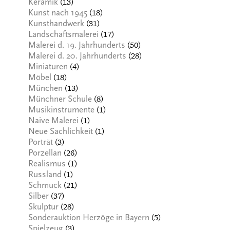
(13)
Keramik
(18)
Kunst nach 1945
(31)
Kunsthandwerk
(17)
Landschaftsmalerei
(50)
Malerei d. 19. Jahrhunderts
(28)
Malerei d. 20. Jahrhunderts
(4)
Miniaturen
(18)
Möbel
(13)
München
(8)
Münchner Schule
(1)
Musikinstrumente
(1)
Naive Malerei
(1)
Neue Sachlichkeit
(3)
Porträt
(26)
Porzellan
(1)
Realismus
(1)
Russland
(21)
Schmuck
(37)
Silber
(28)
Skulptur
(5)
Sonderauktion Herzöge in Bayern
(3)
Spielzeug