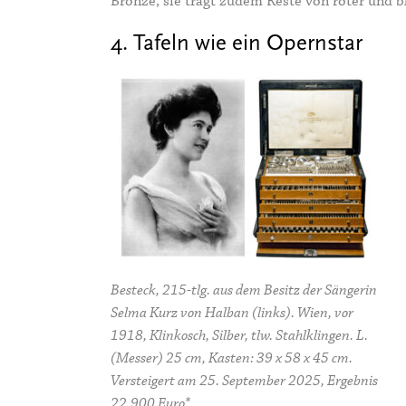
Bronze, sie trägt zudem Reste von roter und 
4. Tafeln wie ein Opernstar
Besteck, 215-tlg. aus dem Besitz der Sängerin
Selma Kurz von Halban (links). Wien, vor
1918, Klinkosch, Silber, tlw. Stahlklingen. L.
(Messer) 25 cm, Kasten: 39 x 58 x 45 cm.
Versteigert am 25. September 2025, Ergebnis
22.900 Euro*