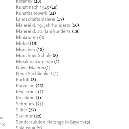
(13)
Keramik
(18)
Kunst nach 1945
(31)
Kunsthandwerk
(17)
Landschaftsmalerei
(50)
Malerei d. 19. Jahrhunderts
(28)
Malerei d. 20. Jahrhunderts
(4)
Miniaturen
(18)
Möbel
(13)
München
(8)
Münchner Schule
(1)
Musikinstrumente
(1)
Naive Malerei
(1)
Neue Sachlichkeit
(3)
Porträt
(26)
Porzellan
(1)
Realismus
(1)
Russland
(21)
Schmuck
(37)
Silber
(28)
Skulptur
nd
(5)
Sonderauktion Herzöge in Bayern
 18
(3)
Spielzeug