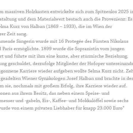
nem massiven Holzkasten entwickelte sich zum Spitzenlos 2025 i
estaltung und dem Materialwert bestach auch die Provenienz: Es
lma Kurz von Halban (1869 – 1933), die im Wien der
er Zeit sang.
ammende Sängerin wurde mit 16 Protegée des Fürsten Nikolaus
d Paris ermöglichte. 1899 wurde die Sopranistin vom jungen
t und führte mit ihm eine kurze, aber stürmische Beziehung.
lung geschuldet, derzufolge Mitglieder der Hofoper untereinand
begonnene Karriere wieder aufgeben wollte Selma Kurz nicht. Ze
er geadelten Wiener Gynäkologen Josef Halban und brachte in de
m sie, nochmals mit großem Erfolg, ihre Karriere wieder auf.
sonen aus ihrem Besitz, das neben einem Speise- und
esser und -gabeln, Eis-, Kaffee- und Mokkalöffel sowie sechs
wurde von einem privaten Liebhaber für knapp 23.000 Euro*