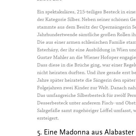
Ein spektakuläres, 215-teiliges Besteck in ei
der Kategorie Silber. Neben seiner schönen G
stammte aus dem Besitz der Opernsängerin Se
Jahrhundertwende sämtliche großen Rollen ihr
Die aus einer armen schlesischen Familie st
Esterházy, der ihr eine Ausbildung in Wien un
Gustav Mahler an die Wiener Hofoper engagier
Dass diese in die Brüche ging, war einer Rege
nicht heiraten durften. Und ihre gerade erst 
Jahre später heiratete die Sängerin den spät
Folgejahren zwei Kinder zur Welt. Danach nah
Das umfangreiche Silberbesteck für zwölf Per
Desserbesteck unter anderem Fisch- und Obstm
Salzgefäße samt zugehöriger Löffel umfasst, 
ersteigert.
5. Eine Madonna aus Alabaster