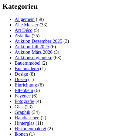
Kategorien
Allgemein
(58)
Alte Meister
(33)
Art Déco
(5)
Asiatika
(25)
Auktion Dezember 2025
(3)
Auktion Juli 2025
(6)
Auktion März 2026
(3)
Auktionsergebnisse
(63)
Bauernmöbel
(2)
Buchmalerei
(1)
Design
(8)
Dosen
(1)
Einrichtung
(6)
Elfenbein
(6)
Fayence
(6)
Fotografie
(4)
Glas
(23)
Graphik
(34)
Handtaschen
(2)
Hinterglas
(11)
Historienmalerei
(2)
Ikonen
(1)