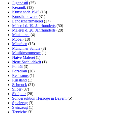
Jugendstil
(25)
Keramik
(13)
Kunst nach 1945
(18)
Kunsthandwerk
(31)
Landschaftsmalerei
(17)
Malerei d. 19. Jahrhunderts
(50)
Malerei d. 20. Jahrhunderts
(28)
Miniaturen
(4)
Möbel
(18)
München
(13)
Münchner Schule
(8)
Musikinstrumente
(1)
Naive Malerei
(1)
Neue Sachlichkeit
(1)
Porträt
(3)
Porzellan
(26)
Realismus
(1)
Russland
(1)
Schmuck
(21)
Silber
(37)
Skulptur
(28)
Sonderauktion Herzöge in Bayern
(5)
Spielzeug
(3)
Steinzeug
(1)
Teppiche
(3)