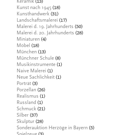
(13)
Keramik
(18)
Kunst nach 1945
(31)
Kunsthandwerk
(17)
Landschaftsmalerei
(50)
Malerei d. 19. Jahrhunderts
(28)
Malerei d. 20. Jahrhunderts
(4)
Miniaturen
(18)
Möbel
(13)
München
(8)
Münchner Schule
(1)
Musikinstrumente
(1)
Naive Malerei
(1)
Neue Sachlichkeit
(3)
Porträt
(26)
Porzellan
(1)
Realismus
(1)
Russland
(21)
Schmuck
(37)
Silber
(28)
Skulptur
(5)
Sonderauktion Herzöge in Bayern
(3)
Spielzeug